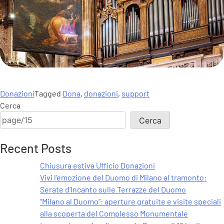
Donazioni
Tagged
Dona
,
donazioni
,
support
Cerca
Cerca
Recent Posts
Chiusura estiva Ufficio Donazioni
Vivi l’emozione del Duomo di Milano al tramonto:
Serate d’Incanto sulle Terrazze del Duomo
“Milano al Duomo”: aperture gratuite e visite speciali
alla scoperta del Complesso Monumentale