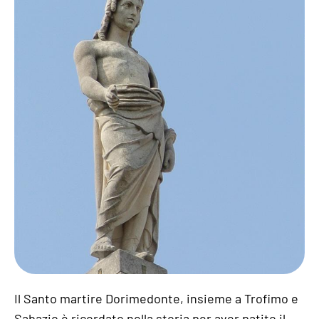
Il Santo martire Dorimedonte, insieme a Trofimo e
Sabazio è ricordato nella storia per aver patito il