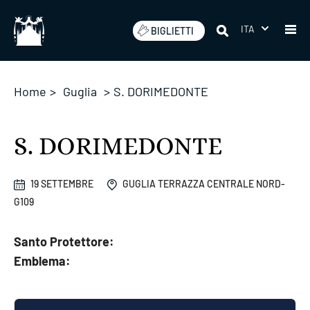
Salta
ITA
BIGLIETTI
Home
>
Guglia
>
S. DORIMEDONTE
S. DORIMEDONTE
19 SETTEMBRE
GUGLIA TERRAZZA CENTRALE NORD-
G109
Santo Protettore:
Emblema: