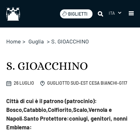
Salta
ITA
BIGLIETTI
Home
>
Guglia
>
S. GIOACCHINO
S. GIOACCHINO
26 LUGLIO
GUGLIOTTO SUD-EST CESA BIANCHI-G117
Città di cui è il patrono (patrocinio):
Bosco,Catabbio,Colfiorito,Scalo,Vernola e
Napoli.Santo Protettore:coniugi, genitori, nonni
Emblema: