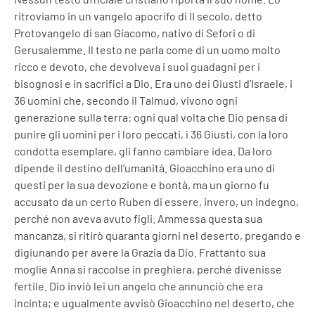
ritroviamo in un vangelo apocrifo di II secolo, detto
Protovangelo di san Giacomo, nativo di Sefori o di
Gerusalemme. Il testo ne parla come di un uomo molto
ricco e devoto, che devolveva i suoi guadagni per i
bisognosi e in sacrifici a Dio. Era uno dei Giusti d’Israele, i
36 uomini che, secondo il Talmud, vivono ogni
generazione sulla terra: ogni qual volta che Dio pensa di
punire gli uomini per i loro peccati, i 36 Giusti, con la loro
condotta esemplare, gli fanno cambiare idea. Da loro
dipende il destino dell’umanità. Gioacchino era uno di
questi per la sua devozione e bontà, ma un giorno fu
accusato da un certo Ruben di essere, invero, un indegno,
perché non aveva avuto figli. Ammessa questa sua
mancanza, si ritirò quaranta giorni nel deserto, pregando e
digiunando per avere la Grazia da Dio. Frattanto sua
moglie Anna si raccolse in preghiera, perché divenisse
fertile. Dio inviò lei un angelo che annunciò che era
incinta; e ugualmente avvisò Gioacchino nel deserto, che