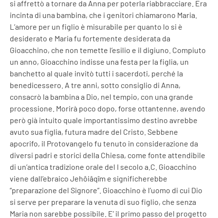
si affrettò a tornare da Anna per poterla riabbracciare. Era
incinta di una bambina, che i genitori chiamarono Maria.
L’amore per un figlio è misurabile per quanto lo si è
desiderato e Maria fu fortemente desiderata da
Gioacchino, che non temette l’esilio e il digiuno. Compiuto
un anno, Gioacchino indisse una festa per la figlia, un
banchetto al quale invitò tutti i sacerdoti, perché la
benedicessero. A tre anni, sotto consiglio di Anna,
consacrò la bambina a Dio, nel tempio, con una grande
processione. Morirà poco dopo, forse ottantenne, avendo
però già intuito quale importantissimo destino avrebbe
avuto sua figlia, futura madre del Cristo. Sebbene
apocrifo, il Protovangelo fu tenuto in considerazione da
diversi padri e storici della Chiesa, come fonte attendibile
di un’antica tradizione orale del I secolo a.C. Gioacchino
viene dall’ebraico Jehôiâqîm e significherebbe
“preparazione del Signore”. Gioacchino è l’uomo di cui Dio
si serve per preparare la venuta di suo figlio, che senza
Maria non sarebbe possibile. E’ il primo passo del progetto