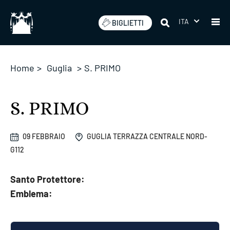
Salta
ITA
BIGLIETTI
Home
>
Guglia
>
S. PRIMO
S. PRIMO
09 FEBBRAIO
GUGLIA TERRAZZA CENTRALE NORD-
G112
Santo Protettore:
Emblema: