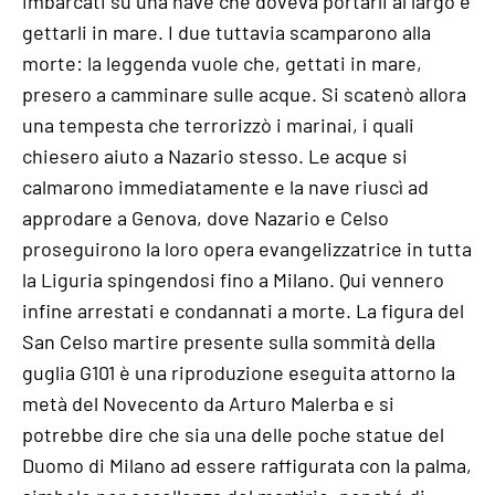
imbarcati su una nave che doveva portarli al largo e
gettarli in mare. I due tuttavia scamparono alla
morte: la leggenda vuole che, gettati in mare,
presero a camminare sulle acque. Si scatenò allora
una tempesta che terrorizzò i marinai, i quali
chiesero aiuto a Nazario stesso. Le acque si
calmarono immediatamente e la nave riuscì ad
approdare a Genova, dove Nazario e Celso
proseguirono la loro opera evangelizzatrice in tutta
la Liguria spingendosi fino a Milano. Qui vennero
infine arrestati e condannati a morte. La figura del
San Celso martire presente sulla sommità della
guglia G101 è una riproduzione eseguita attorno la
metà del Novecento da Arturo Malerba e si
potrebbe dire che sia una delle poche statue del
Duomo di Milano ad essere raffigurata con la palma,