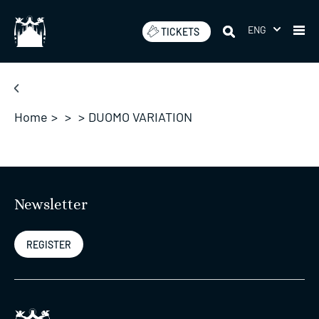
Skip
to
ENG
TICKETS
content
Home
>
>
>
DUOMO VARIATION
Newsletter
REGISTER