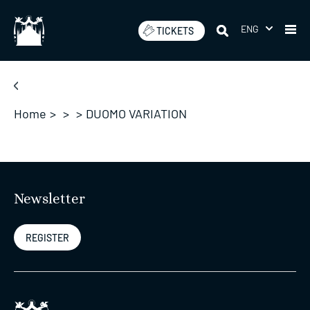
Skip
to
ENG
TICKETS
content
Home
>
>
>
DUOMO VARIATION
Newsletter
REGISTER