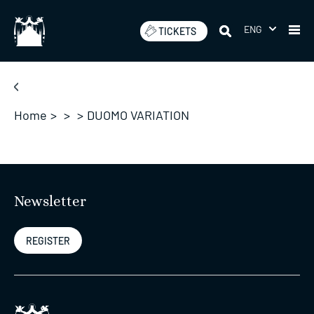
Skip
to
ENG
TICKETS
content
Home
>
>
>
DUOMO VARIATION
Newsletter
REGISTER