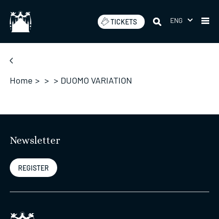
Skip
to
ENG
TICKETS
content
Home
>
>
>
DUOMO VARIATION
Newsletter
REGISTER