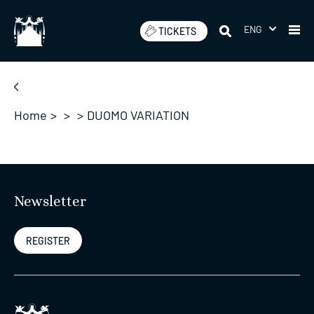
Skip
to
ENG
TICKETS
content
Home
>
>
>
DUOMO VARIATION
Newsletter
REGISTER