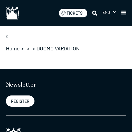
Skip
to
ENG
TICKETS
content
Home
>
>
>
DUOMO VARIATION
Newsletter
REGISTER