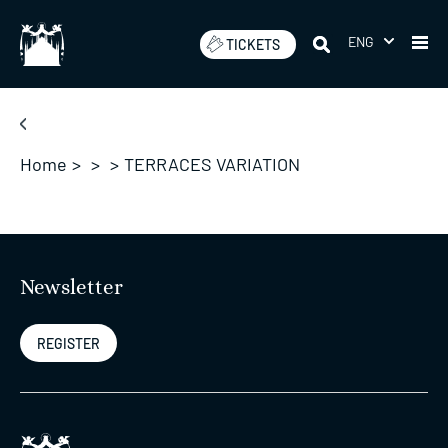
Skip
to
ENG
TICKETS
content
Home
>
>
>
TERRACES VARIATION
Newsletter
REGISTER