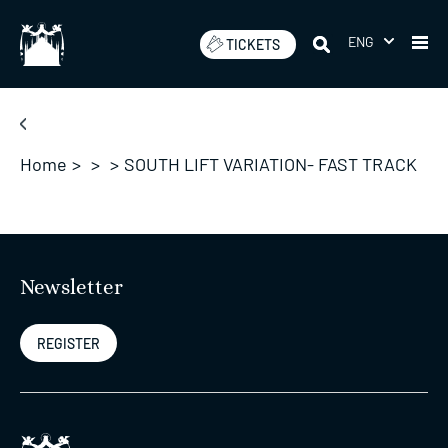
Skip
to
ENG
TICKETS
content
Home
>
>
>
SOUTH LIFT VARIATION- FAST TRACK
Newsletter
REGISTER