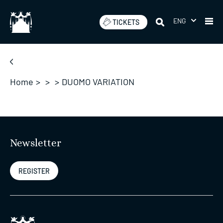
Skip
to
ENG
TICKETS
content
Home
>
>
>
DUOMO VARIATION
Newsletter
REGISTER