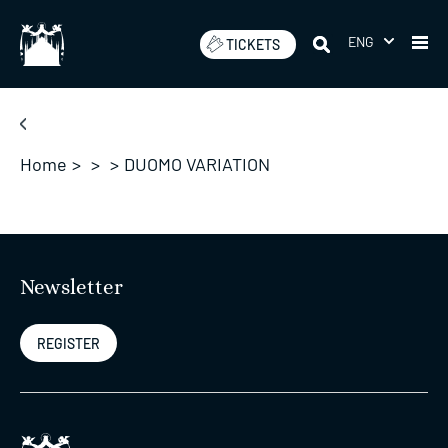
Skip
to
ENG
TICKETS
content
Home
>
>
>
DUOMO VARIATION
Newsletter
REGISTER