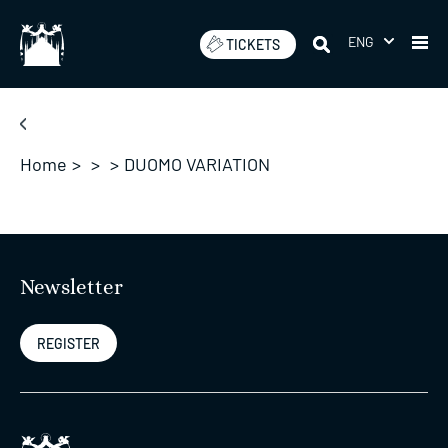
Skip
to
ENG
TICKETS
content
Home
>
>
>
DUOMO VARIATION
Newsletter
REGISTER