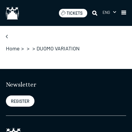
Skip
to
ENG
TICKETS
content
Home
>
>
>
DUOMO VARIATION
Newsletter
REGISTER