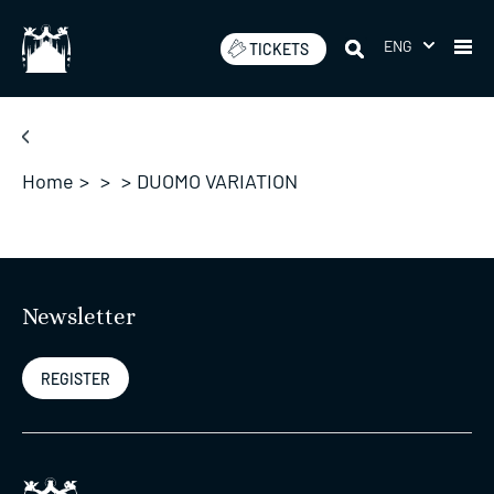
Skip
to
ENG
TICKETS
content
Home
>
>
>
DUOMO VARIATION
Newsletter
REGISTER