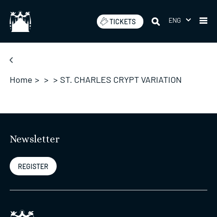
Skip
to
ENG
TICKETS
content
Home
>
>
>
ST. CHARLES CRYPT VARIATION
Newsletter
REGISTER