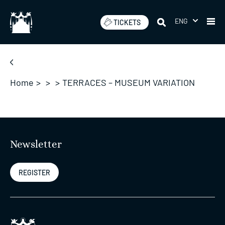
Skip
to
ENG
TICKETS
content
Home
>
>
>
TERRACES – MUSEUM VARIATION
Newsletter
REGISTER