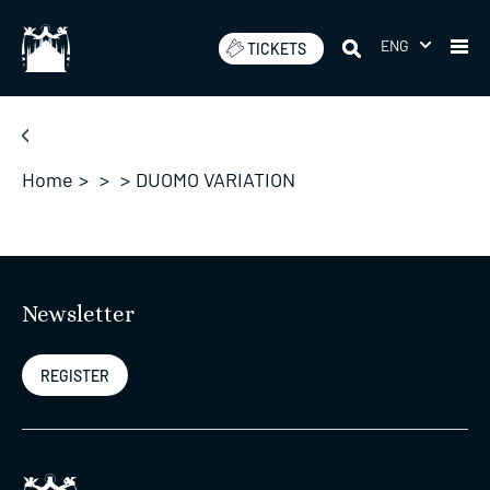
Skip
to
ENG
TICKETS
content
Home
>
>
>
DUOMO VARIATION
Newsletter
REGISTER