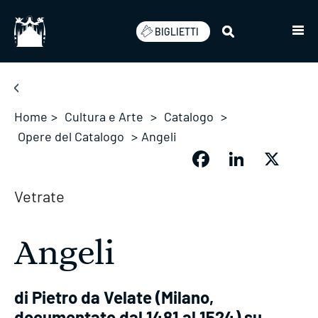
Salta
BIGLIETTI
Home
>
Cultura e Arte
>
Catalogo
>
Opere del Catalogo
>
Angeli
Facebook
LinkedIn
X
Vetrate
Angeli
di Pietro da Velate (Milano,
documentato dal 1481 al 1524) su