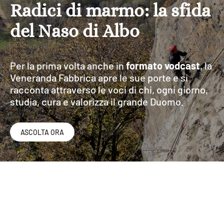
Radici di marmo: la sfida
del Naso di Albo
Per la prima volta anche in
formato vodcast
, la
Veneranda Fabbrica apre le sue porte e si
Catalogo
racconta attraverso le voci di chi, ogni giorno,
Accessibilità
studia, cura e valorizza il grande Duomo.
Digitale
ASCOLTA ORA
VEDI
VEDI