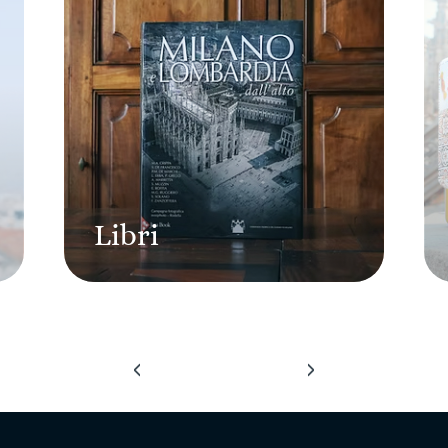
Libri
‹
›