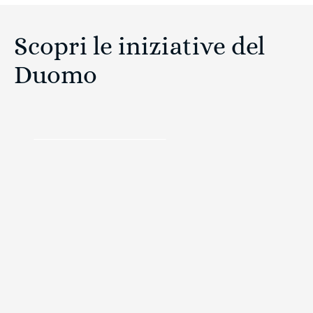
Scopri le iniziative del
Duomo
SCOPRI COME DONARE
Donazioni
Donare il tuo 5×1000 è
semplicissimo!
Con il tuo 5x1000 la cura del Duomo è nelle tue
mani, sostieni i restauri del Duomo di Milano.
CODICE FISCALE: 01989950157