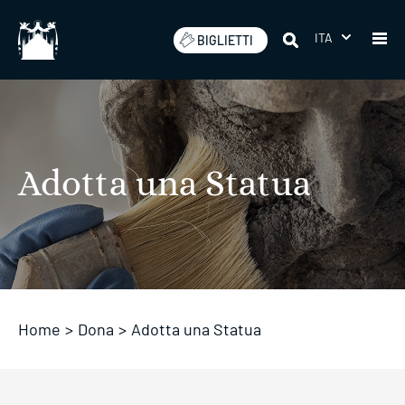
Salta
ITA
BIGLIETTI
Adotta una Statua
Home
>
Dona
>
Adotta una Statua