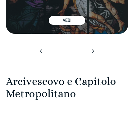
VEDI
‹
›
Capitolo
Arcivescovo
Arcivescovo e Capitolo
Metropolitano
Metropolitano
VEDI
VEDI