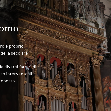
uomo
ro e proprio
 della secolare
 diversi fattori di
so intervento di
toposto.