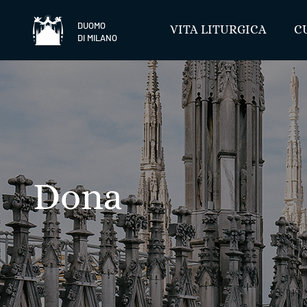
Salta
DUOMO
VITA LITURGICA
C
DI MILANO
Dona