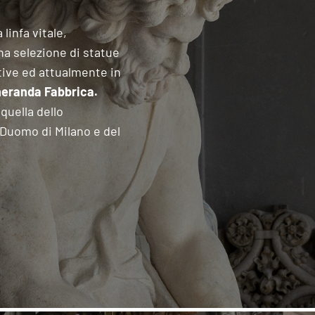
linfa vitale,
na selezione di statue
tive ed attualmente in
neranda Fabbrica.
quella dello
 Duomo di Milano e del