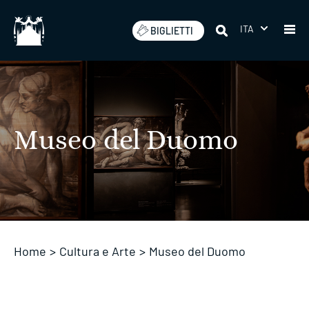
Salta
ITA
BIGLIETTI
Museo del Duomo
Home
>
Cultura e Arte
>
Museo del Duomo