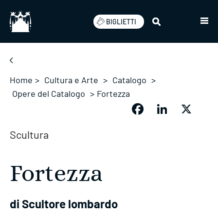
Salta
BIGLIETTI
Home
>
Cultura e Arte
>
Catalogo
>
Opere del Catalogo
>
Fortezza
Facebook
LinkedIn
X
Scultura
Fortezza
di Scultore lombardo