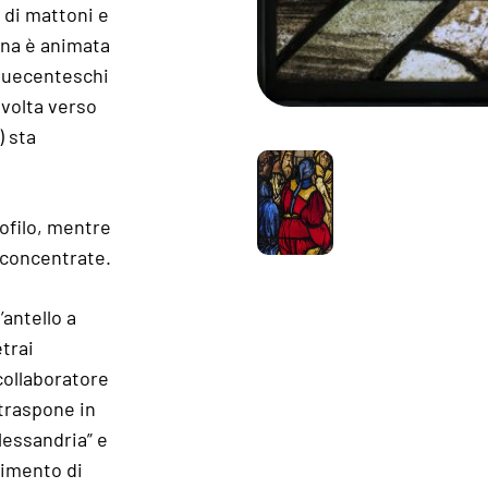
 di mattoni e
ena è animata
nquecenteschi
ivolta verso
) sta
ofilo, mentre
i concentrate.
’antello a
trai
collaboratore
 traspone in
Alessandria” e
rimento di