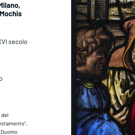
Milano,
(Mochis
XVI secolo
o
 del
Testamento”,
el Duomo