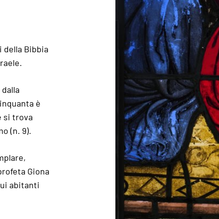
l
i della Bibbia
sraele.
 dalla
Cinquanta è
 si trova
o (n. 9).
mplare,
profeta Giona
cui abitanti