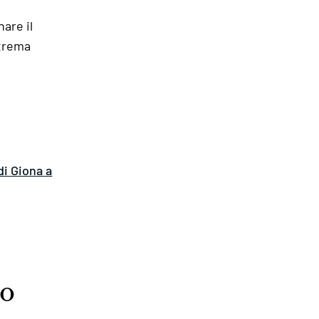
are il
strema
di Giona a
go