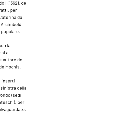
o I (1562), de
atti, per
 Caterina da
i Arcimboldi
ù popolare.
con la
osi a
e autore del
 de Mochis.
 inserti
sinistra della
fondo (sedili
teschi); per
salvaguardate.