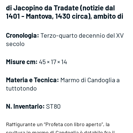
di Jacopino da Tradate (notizie dal
1401 - Mantova, 1430 circa), ambito di
Cronologia:
Terzo-quarto decennio del XV
secolo
Misure cm:
45 × 17 × 14
Materia e Tecnica:
Marmo di Candoglia a
tuttotondo
N. Inventario:
ST80
Raffigurante un “Profeta con libro aperto”, la
scultura in marmo di Candoglia è databile fra il