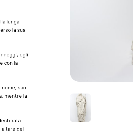
la lunga
verso la sua
nneggi, egli
e con la
o nome, san
a, mentre la
destinata
 altare del