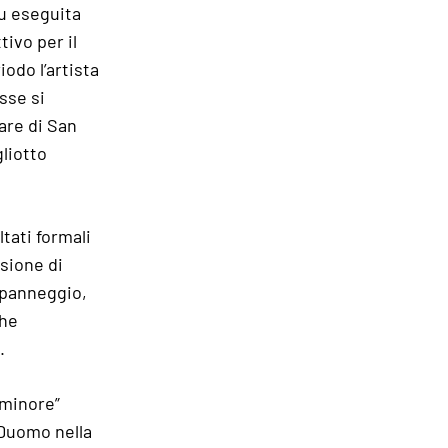
fu eseguita
ivo per il
odo l’artista
sse si
tare di San
gliotto
ltati formali
usione di
l panneggio,
che
.
 minore”
 Duomo nella