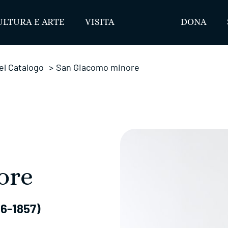
ULTURA E ARTE
VISITA
DONA
el Catalogo
>
San Giacomo minore
ore
06-1857)