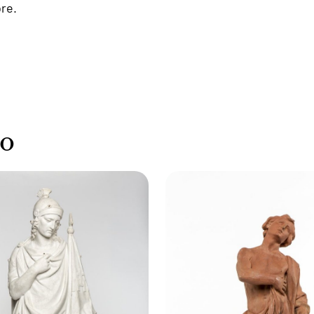
ore.
go