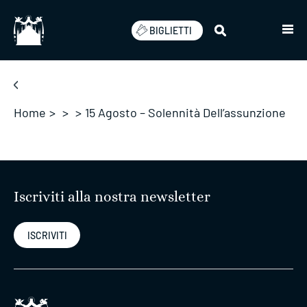
Salta
BIGLIETTI
Home
>
>
>
15 Agosto – Solennità Dell’assunzione
Iscriviti alla nostra newsletter
ISCRIVITI