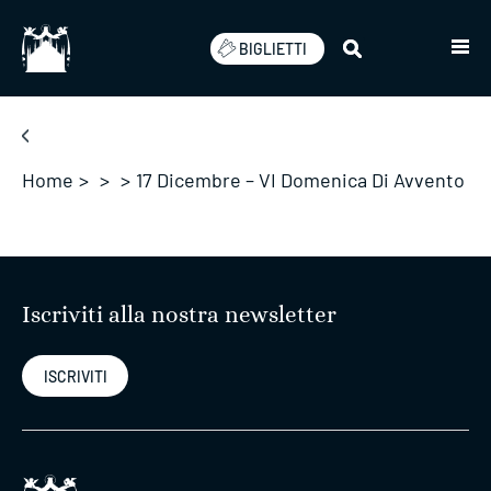
Salta
BIGLIETTI
Home
>
>
>
17 Dicembre – VI Domenica Di Avvento
Iscriviti alla nostra newsletter
ISCRIVITI