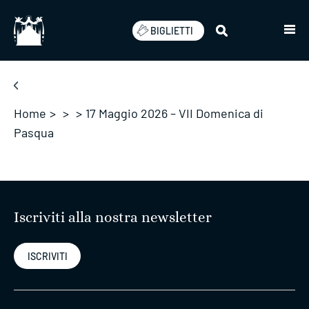
Salta
BIGLIETTI
Home
>
>
>
17 Maggio 2026 – VII Domenica di
Pasqua
Iscriviti alla nostra newsletter
ISCRIVITI