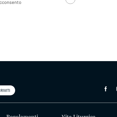
cconsento
RIVITI
Regolamenti
Vita Liturgica