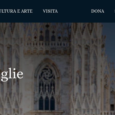
ULTURA E ARTE
VISITA
DONA
glie