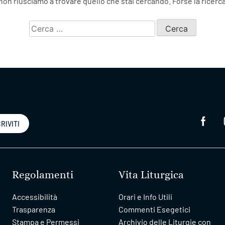
on riusciamo a trovare quello che stai cercando. Forse la ricerca
Ricerca
per:
RIVITI
Regolamenti
Vita Liturgica
Accessibilità
Orari e Info Utili
Trasparenza
Commenti Esegetici
Stampa e Permessi
Archivio delle Liturgie con