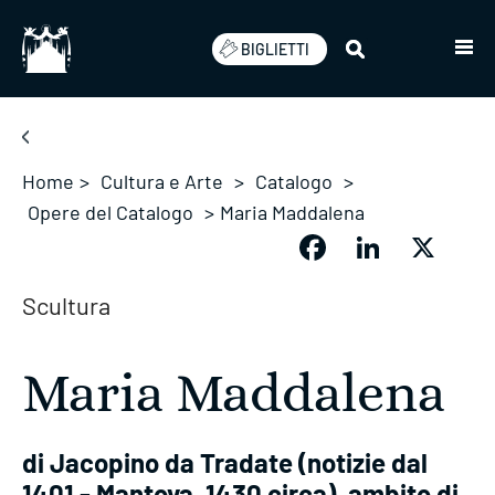
Salta
BIGLIETTI
Home
>
Cultura e Arte
>
Catalogo
>
Opere del Catalogo
>
Maria Maddalena
Facebook
LinkedIn
X
Scultura
Maria Maddalena
di Jacopino da Tradate (notizie dal
1401 - Mantova, 1430 circa), ambito di