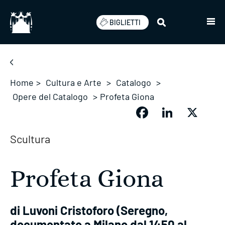
Salta
BIGLIETTI
Home
>
Cultura e Arte
>
Catalogo
>
Opere del Catalogo
>
Profeta Giona
Facebook
LinkedIn
X
Scultura
Profeta Giona
di Luvoni Cristoforo (Seregno,
documentato a Milano dal 1450 al