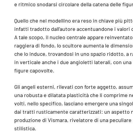
e ritmico snodarsi circolare della catena delle figu
Quello che nel modellino era reso in chiave più pitt
infatti tradotto dall’autore accentuandone i valori d
A tale scopo, il nucleo centrale appare reinventato:
raggiera di fondo, lo scultore aumenta le dimensioni
che lo induce, trovandosi in uno spazio ridotto, a
in verticale anche i due angioletti laterali, con una
figure capovolte.
Gli angeli esterni, rilevati con forte aggetto, ass
una robusta e dilatata plasticità che li comprime ne
volti, nello specifico, lasciano emergere una singo
dai tratti rusticamente caratterizzati: un aspetto 
produzione di Vismara, rivelatore di una peculiar
stilistica.