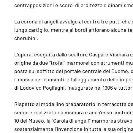
contrapposizioni e scorci di arditezza e dinamism
La corona di angeli avvolge al centro tre putti che
lungo cartiglio, mentre ai bordi affiorano alcune te
cherubini.
L’opera, eseguita dallo scultore Gaspare Vismara e
origine da due “trofei” marmorei con strumenti mus
posta sul soffitto del portale centrale del Duomo, 
rimossa per consentire l’alloggiamento delle imp
di Lodovico Pogliaghi, inaugurate nel 1906 e tuttora
Rispetto al modellino preparatorio in terracotta del
sempre realizzato da Vismara e anch’esso custodito
10 del Museo, la “Carola di angeli” marmorea stravo
sostanzialmente l’invenzione in tutta la sua origina