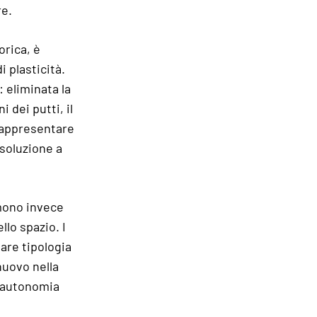
re.
orica, è
i plasticità.
 eliminata la
 dei putti, il
 rappresentare
 soluzione a
umono invece
llo spazio. I
lare tipologia
nuovo nella
e autonomia