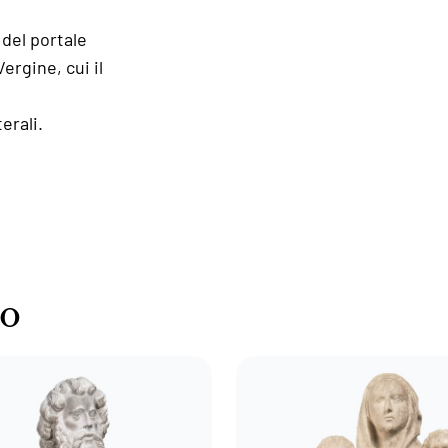
 del portale
Vergine, cui il
erali.
go