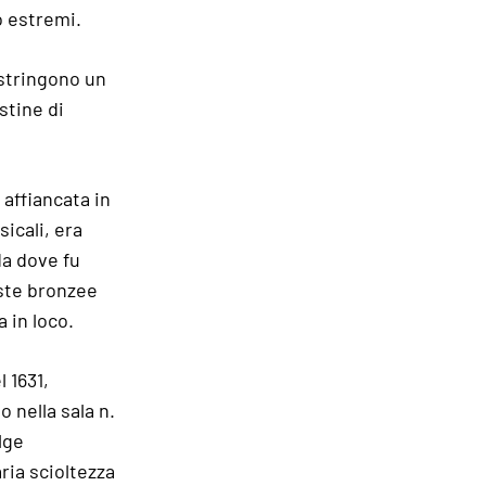
o estremi.
 stringono un
stine di
 affiancata in
icali, era
da dove fu
oste bronzee
 in loco.
 1631,
 nella sala n.
lge
ria scioltezza