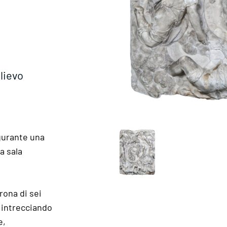
lievo
igurante una
a sala
rona di sei
o intrecciando
e,