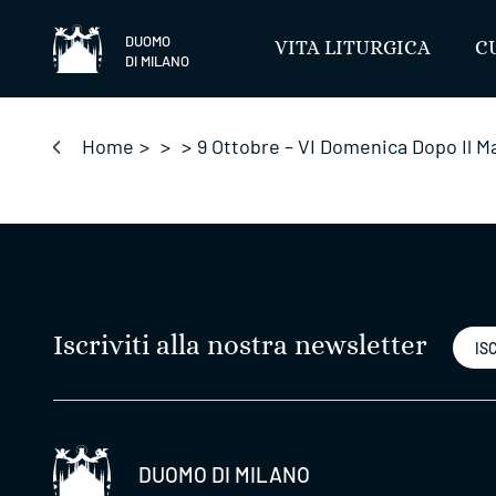
Salta
DUOMO
VITA LITURGICA
C
DI MILANO
Home
>
>
>
9 Ottobre – VI Domenica Dopo Il M
Iscriviti alla nostra newsletter
ISC
DUOMO DI MILANO