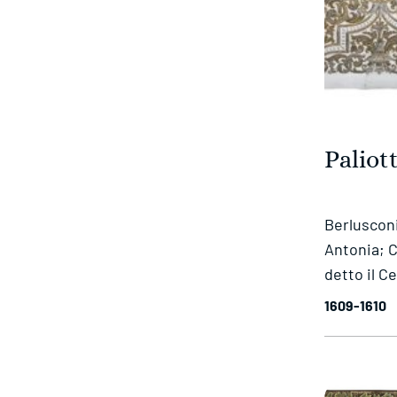
Paliot
Berluscon
Antonia; C
detto il C
1609-1610