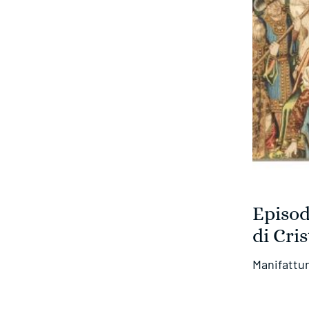
Episod
di Cri
Manifattu