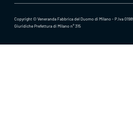
Copyright © Veneranda Fabbrica del Duomo di Milano - P.Iva 0198
Giuridiche Prefettura di Milano n° 315