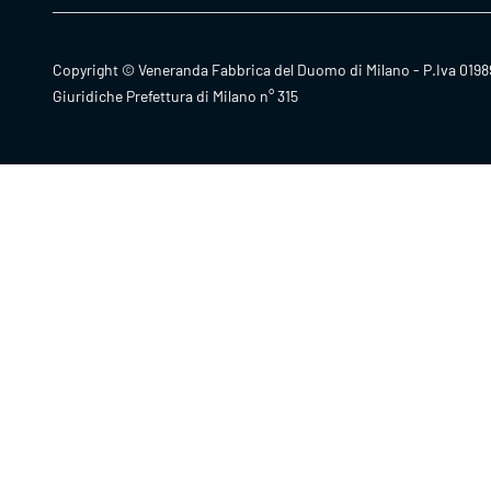
Copyright © Veneranda Fabbrica del Duomo di Milano - P.Iva 0198
Giuridiche Prefettura di Milano n° 315