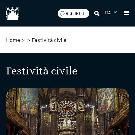
Salta
ITA
BIGLIETTI
Home
>
>
Festività civile
Festività civile