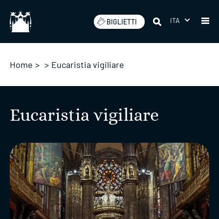
Salta
ITA
BIGLIETTI
Home
>
>
Eucaristia vigiliare
Eucaristia vigiliare