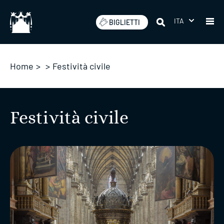
Salta
ITA
BIGLIETTI
Home
>
>
Festività civile
Festività civile