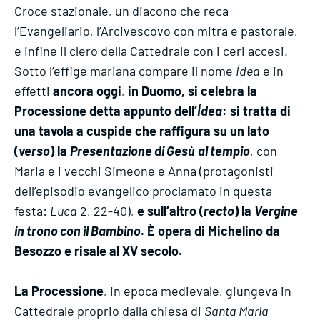
Croce stazionale, un diacono che reca
l’Evangeliario, l’Arcivescovo con mitra e pastorale,
e infine il clero della Cattedrale con i ceri accesi.
Sotto l’effige mariana compare il nome
Ídea
e in
effetti
ancora oggi
,
in Duomo, si celebra la
Processione detta appunto dell’
Ídea
: si tratta di
una tavola a cuspide che raffigura su un lato
(
verso
) la
Presentazione di Gesù
al tempio
, con
Maria e i vecchi Simeone e Anna (protagonisti
dell’episodio evangelico proclamato in questa
festa:
Luca
2, 22-40),
e sull’altro (
recto
) la
Vergine
in trono con il Bambino
. È opera di Michelino da
Besozzo e risale al XV secolo.
La Processione
, in epoca medievale, giungeva in
Cattedrale proprio dalla chiesa di
Santa Maria