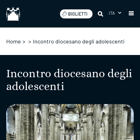
Salta
ITA
BIGLIETTI
Home
>
>
Incontro diocesano degli adolescenti
Incontro diocesano degli
adolescenti