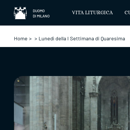
Salta
DUOMO
VITA LITURGICA
C
DI MILANO
Home
>
>
Lunedì della I Settimana di Quaresima