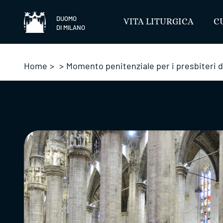
Salta
DUOMO
VITA LITURGICA
C
DI MILANO
Home
>
>
Momento penitenziale per i presbiteri d